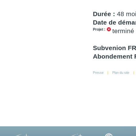
Durée :
48 mo
Date de démar
Projet :
terminé
Subvenion F
Abondement F
Presse
|
Plan du site
|