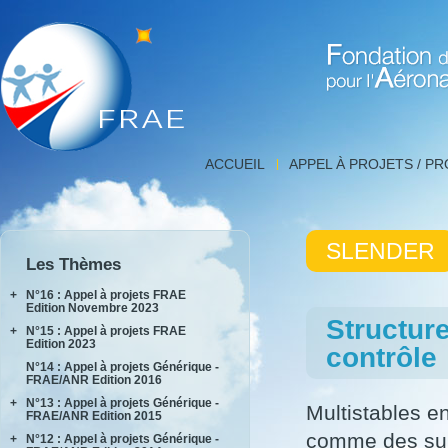
Fondation de Recherche 
Détail
ACCUEIL
APPEL À PROJETS / P
projet,
FNRAE
|
Fondation
SLENDER
de
Les Thèmes
Recherche
pour
+
N°16 : Appel à projets FRAE
l'Aéronautique
Edition Novembre 2023
Structure
et
+
N°15 : Appel à projets FRAE
INPACT
l'Espace
Edition 2023
contrôle
RAKEL
N°14 : Appel à projets Générique -
AIDEAS
FRAE/ANR Edition 2016
AIxIA
+
N°13 : Appel à projets Générique -
Multistables e
FRAE/ANR Edition 2015
comme des surf
+
N°12 : Appel à projets Générique -
AIRTIUS