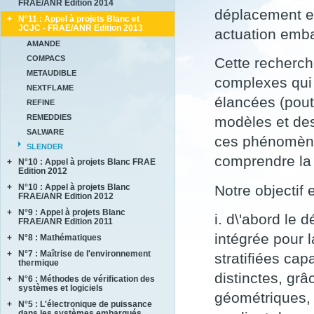
FRAE/ANR Edition 2014
BRENNUS
déplacement et
+
N°11 : Appel à projets Blanc et
ANVES
COVERIF
JCJC - FRAE/ANR Edition 2013
actuation emb
HighS-Ti
FA2SCINAE
AMANDE
M-SCOT
MAGIC
COMPACS
Cette recherch
MAPEE
METAUDIBLE
MORE4LESS
complexes qui 
NEXTFLAME
OPTIMUM
élancées (pout
REFINE
SUB SUPER JET
REMEDDIES
modèles et des 
TIMBER
SALWARE
ces phénomènes
SLENDER
comprendre la s
+
N°10 : Appel à projets Blanc FRAE
Edition 2012
Notre objectif 
+
N°10 : Appel à projets Blanc
ACCITE
FRAE/ANR Edition 2012
PARASOFT
+
N°9 : Appel à projets Blanc
LIMICOS
i. d\'abord le
SEMAFOR
FRAE/ANR Edition 2011
intégrée pour 
+
N°8 : Mathématiques
DISCERN
SePaCoDe
+
N°7 : Maîtrise de l'environnement
ECOSEA
stratifiées cap
thermique
SONOBL
IPPON
distinctes, grâ
+
N°6 : Méthodes de vérification des
ASTHER
MEMORIA
systèmes et logiciels
COMIFO
géométriques, d
RB4FASTSIM
+
N°5 : L'électronique de puissance
ALPROSE
MATRAS
dans les systèmes embarqués