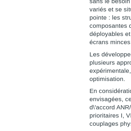
sans le besoin
variés et se si
pointe : les st
composantes d
déployables et 
écrans minces,
Les développe
plusieurs appr
expérimentale
optimisation.
En considérati
envisagées, ce
d\'accord ANR/
prioritaires I, 
couplages phy