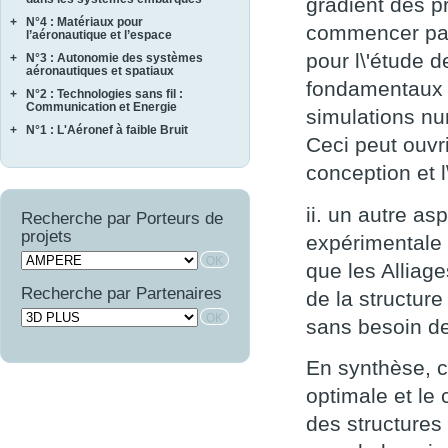
gradient des pr
ASCERT
SONOTHERMOGRAPHIE
+
N°4 : Matériaux pour
CASAREL
CAVALE
commencer par 
STRASS
l’aéronautique et l’espace
COTECH
QUARTEFT
SYRTIPE
pour l\'étude 
+
N°3 : Autonomie des systèmes
AMFORTAS
EPAHT
SARDANES
aéronautiques et spatiaux
CASSIS
fondamentaux et
EPOPE
+
N°2 : Technologies sans fil :
MARAE
CORTEC
FEMINA
Communication et Energie
simulations nu
NAVIFLOW
CURACO
+
N°1 : L'Aéronef à faible Bruit
ASTRAL
SCA2RS
Ceci peut ouvri
MASAE
AUTOSENS
AEROCAV
SIRASAS
MOSAIQUE
conception et l
FINEST
BRUCO
SURVOL
OPTIMIST
LIMA
COMATEC
PROMITI
ii. un autre as
WAVE SUPPLY
Recherche par Porteurs de
COMBE
RUPSCEN
projets
OSCAR
expérimentale d
THERMONC
que les Alliag
VICOMTHE
Recherche par Partenaires
de la structure
sans besoin de
En synthèse, c
optimale et le 
des structures 