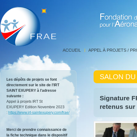
Fondation de Recherche 
Salon
ACCUEIL
APPEL À PROJETS / P
du
Bourget
|
Détail
SALON DU
de
Les dépôts de projets se font
l'actualité,
directement sur le site de l'IRT
FNRAE
SAINT EXUPERY à l'adresse
|
suivante :
Signature F
Fondation
Appel à projets IRT St
de
retenus sur
EXUPERY Edition Novembre 2023
Recherche
:
https://www.irt-saintexupery.com/frae/
pour
l'Aéronautique
et
Merci de prendre connaissance de
l'Espace
la fiche technique dans le dispositif