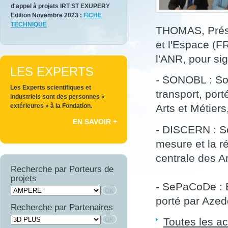
d'appel à projets IRT ST EXUPERY
Edition Novembre 2023 :
FICHE
TECHNIQUE
THOMAS, Prési
et l'Espace (F
l'ANR, pour si
LES EXPERTS
- SONOBL : Sou
Les Experts scientifiques et
transport, por
industriels sont des personnes «
extérieures » à la Fondation.
Arts et Métiers
EN SAVOIR +
- DISCERN : So
mesure et la r
centrale des A
Recherche par Porteurs de
projets
- SePaCoDe : E
porté par Azed
Recherche par Partenaires
Toutes les ac