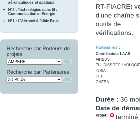
EPAHT
aéronautiques et spatiaux
CASSIS
RT-FIACRE) ver
EPOPE
+
N°2 : Technologies sans fil :
MARAE
CORTEC
FEMINA
Communication et Energie
d'une chaîne s
NAVIFLOW
CURACO
+
N°1 : L'Aéronef à faible Bruit
ASTRAL
outils de
SCA2RS
MASAE
AUTOSENS
AEROCAV
SIRASAS
MOSAIQUE
vérifications.
FINEST
BRUCO
SURVOL
OPTIMIST
LIMA
COMATEC
PROMITI
WAVE SUPPLY
Partenaires :
Recherche par Porteurs de
COMBE
RUPSCEN
projets
Coordinateur LAAS
OSCAR
THERMONC
AIRBUS
VICOMTHE
ELLIDISS TECHNOLOGI
INRIA
Recherche par Partenaires
IRIT
ONERA
Durée :
36 mo
Date de démar
Projet :
terminé