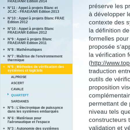
FRAE/ANR Edition 2014
BRENNUS
préserve les pr
+
N°11 : Appel à projets Blanc et
ANVES
COVERIF
JCJC - FRAE/ANR Edition 2013
à développer l
HighS-Ti
FA2SCINAE
+
N°10 : Appel à projets Blanc FRAE
AMANDE
M-SCOT
contexte des s
MAGIC
Edition 2012
COMPACS
MAPEE
+
N°10 : Appel à projets Blanc
ACCITE
la définition d
METAUDIBLE
MORE4LESS
FRAE/ANR Edition 2012
PARASOFT
NEXTFLAME
formelles pour
OPTIMUM
+
N°9 : Appel à projets Blanc
LIMICOS
SEMAFOR
REFINE
FRAE/ANR Edition 2011
SUB SUPER JET
proposée s’app
REMEDDIES
+
N°8 : Mathématiques
DISCERN
TIMBER
la vérificatio
SALWARE
SePaCoDe
+
N°7 : Maîtrise de l'environnement
ECOSEA
thermique
SLENDER
(
http://www.to
SONOBL
IPPON
+
N°6 : Méthodes de vérification des
ASTHER
MEMORIA
traduction entr
systèmes et logiciels
COMIFO
RB4FASTSIM
ALPROSE
outils de véri
MATRAS
ASCERT
SONOTHERMOGRAPHIE
proposition vi
CAVALE
STRASS
complémentaire
QUARTEFT
SYRTIPE
SARDANES
permettant de 
+
N°5 : L'électronique de puissance
niveau tels qu
dans les systèmes embarqués
+
N°4 : Matériaux pour
CASAREL
constructeurs 
l’aéronautique et l’espace
COTECH
validation et 
+
N°3 : Autonomie des systèmes
AMFORTAS