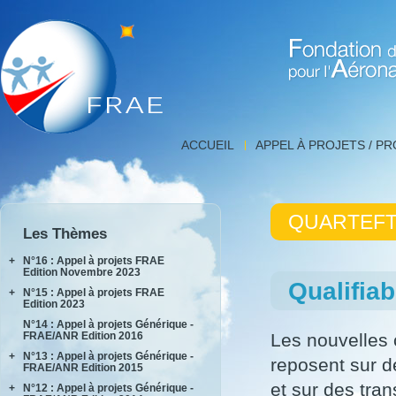
Fondation de Recherche 
Détail
ACCUEIL
APPEL À PROJETS / P
projet,
FNRAE
|
Fondation
QUARTEF
de
Les Thèmes
Recherche
pour
+
N°16 : Appel à projets FRAE
l'Aéronautique
Edition Novembre 2023
Qualifia
et
+
N°15 : Appel à projets FRAE
INPACT
l'Espace
Edition 2023
RAKEL
N°14 : Appel à projets Générique -
AIDEAS
FRAE/ANR Edition 2016
Les nouvelles
AIxIA
+
N°13 : Appel à projets Générique -
reposent sur d
FRAE/ANR Edition 2015
et sur des tra
+
N°12 : Appel à projets Générique -
AIRTIUS