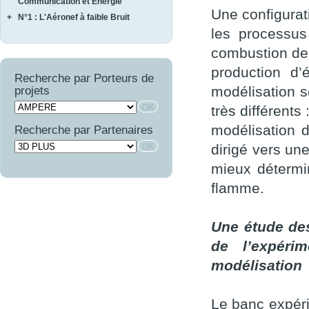
FEMINA
Communication et Energie
NAVIFLOW
CURACO
Une configurati
+
N°1 : L'Aéronef à faible Bruit
ASTRAL
SCA2RS
MASAE
les processu
AUTOSENS
AEROCAV
SIRASAS
MOSAIQUE
FINEST
BRUCO
combustion de 
SURVOL
OPTIMIST
LIMA
COMATEC
PROMITI
production d’
WAVE SUPPLY
Recherche par Porteurs de
COMBE
RUPSCEN
modélisation s
projets
OSCAR
THERMONC
très différents
VICOMTHE
modélisation d
Recherche par Partenaires
dirigé vers un
mieux détermi
flamme.
Une étude des
de l’expéri
modélisation
Le banc expéri