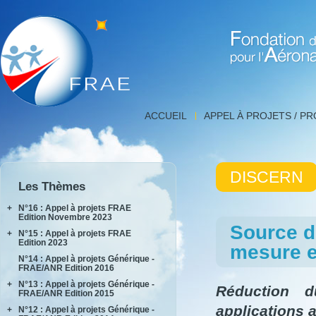
Fondation de Recherche 
Détail
ACCUEIL
APPEL À PROJETS / P
projet,
FNRAE
|
Fondation
DISCERN
de
Les Thèmes
Recherche
pour
+
N°16 : Appel à projets FRAE
l'Aéronautique
Edition Novembre 2023
Source di
et
+
N°15 : Appel à projets FRAE
INPACT
l'Espace
Edition 2023
mesure et
RAKEL
N°14 : Appel à projets Générique -
AIDEAS
FRAE/ANR Edition 2016
AIxIA
+
N°13 : Appel à projets Générique -
Réduction d
FRAE/ANR Edition 2015
applications 
+
N°12 : Appel à projets Générique -
AIRTIUS