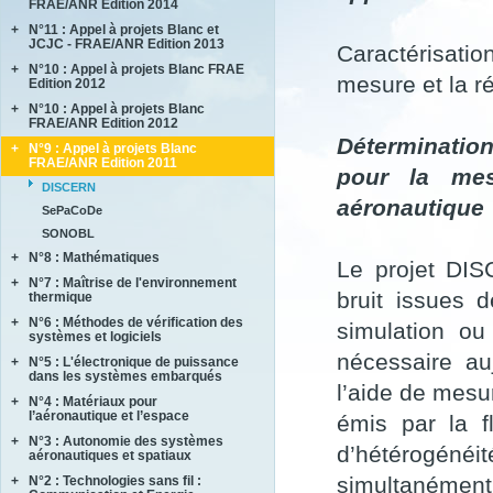
FRAE/ANR Edition 2014
BRENNUS
+
N°11 : Appel à projets Blanc et
ANVES
COVERIF
JCJC - FRAE/ANR Edition 2013
Caractérisatio
HighS-Ti
FA2SCINAE
+
N°10 : Appel à projets Blanc FRAE
AMANDE
M-SCOT
mesure et la ré
MAGIC
Edition 2012
COMPACS
MAPEE
+
N°10 : Appel à projets Blanc
ACCITE
METAUDIBLE
MORE4LESS
FRAE/ANR Edition 2012
PARASOFT
NEXTFLAME
Déterminatio
OPTIMUM
+
N°9 : Appel à projets Blanc
LIMICOS
SEMAFOR
REFINE
FRAE/ANR Edition 2011
SUB SUPER JET
pour la mes
REMEDDIES
DISCERN
TIMBER
aéronautique
SALWARE
SePaCoDe
SLENDER
SONOBL
+
N°8 : Mathématiques
Le projet DIS
+
N°7 : Maîtrise de l'environnement
ECOSEA
bruit issues d
thermique
IPPON
+
N°6 : Méthodes de vérification des
ASTHER
simulation ou
MEMORIA
systèmes et logiciels
COMIFO
RB4FASTSIM
nécessaire au
+
N°5 : L'électronique de puissance
ALPROSE
MATRAS
dans les systèmes embarqués
ASCERT
l’aide de mesur
SONOTHERMOGRAPHIE
+
N°4 : Matériaux pour
CASAREL
CAVALE
STRASS
l’aéronautique et l’espace
émis par la f
COTECH
QUARTEFT
SYRTIPE
+
N°3 : Autonomie des systèmes
AMFORTAS
EPAHT
d’hétérogénéi
SARDANES
aéronautiques et spatiaux
CASSIS
EPOPE
simultanément
+
N°2 : Technologies sans fil :
MARAE
CORTEC