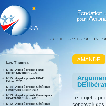
Fondation de Recherche 
Détail
ACCUEIL
APPEL À PROJETS / P
projet,
FNRAE
|
Fondation
AMANDE
de
Les Thèmes
Recherche
pour
+
N°16 : Appel à projets FRAE
l'Aéronautique
Edition Novembre 2023
Argument
et
+
N°15 : Appel à projets FRAE
INPACT
l'Espace
Edition 2023
DElibéra
RAKEL
N°14 : Appel à projets Générique -
AIDEAS
FRAE/ANR Edition 2016
AIxIA
+
N°13 : Appel à projets Générique -
Le projet a pou
FRAE/ANR Edition 2015
concevoir des s
+
N°12 : Appel à projets Générique -
AIRTIUS