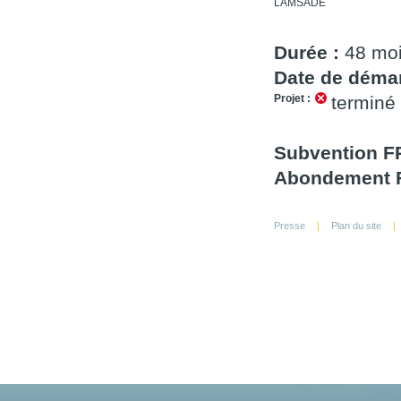
LAMSADE
Durée :
48 mo
Date de démar
Projet :
terminé
Subvention FR
Abondement F
Presse
|
Plan du site
|