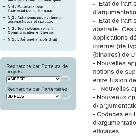
- Etat de l’ar
ASCERT
SONOTHERMOGRAPHIE
+
N°4 : Matériaux pour
CASAREL
CAVALE
STRASS
d’argumentati
l’aéronautique et l’espace
COTECH
QUARTEFT
SYRTIPE
+
N°3 : Autonomie des systèmes
AMFORTAS
- Etat de l’ar
EPAHT
SARDANES
aéronautiques et spatiaux
CASSIS
EPOPE
abstraite. Ces
+
N°2 : Technologies sans fil :
MARAE
CORTEC
FEMINA
Communication et Energie
NAVIFLOW
applications d
CURACO
+
N°1 : L'Aéronef à faible Bruit
ASTRAL
SCA2RS
MASAE
internet (de t
AUTOSENS
AEROCAV
SIRASAS
MOSAIQUE
FINEST
BRUCO
(binaires) de 
SURVOL
OPTIMIST
LIMA
COMATEC
- Nouvelles ap
PROMITI
WAVE SUPPLY
Recherche par Porteurs de
COMBE
RUPSCEN
notions de sup
projets
OSCAR
THERMONC
entre fusion d
VICOMTHE
- Nouvelles a
Recherche par Partenaires
- Nouveaux op
d\'argumentati
- Codages en 
d’argumentati
efficaces