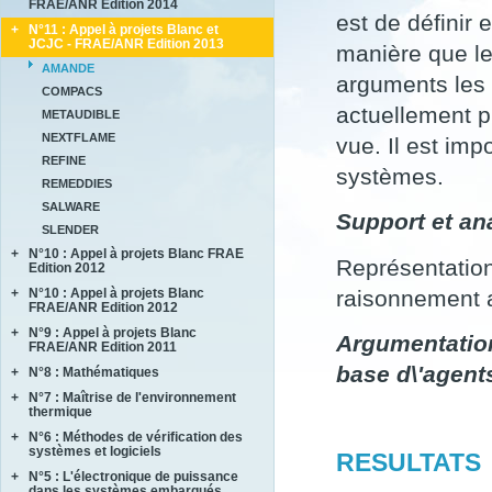
FRAE/ANR Edition 2014
BRENNUS
est de définir 
+
N°11 : Appel à projets Blanc et
ANVES
COVERIF
JCJC - FRAE/ANR Edition 2013
manière que les
HighS-Ti
FA2SCINAE
AMANDE
M-SCOT
arguments les 
MAGIC
COMPACS
MAPEE
actuellement p
METAUDIBLE
MORE4LESS
NEXTFLAME
vue. Il est imp
OPTIMUM
REFINE
SUB SUPER JET
systèmes.
REMEDDIES
TIMBER
SALWARE
Support et ana
SLENDER
+
N°10 : Appel à projets Blanc FRAE
Représentation
Edition 2012
raisonnement a
+
N°10 : Appel à projets Blanc
ACCITE
FRAE/ANR Edition 2012
PARASOFT
+
N°9 : Appel à projets Blanc
LIMICOS
Argumentation
SEMAFOR
FRAE/ANR Edition 2011
base d\'agent
+
N°8 : Mathématiques
DISCERN
SePaCoDe
+
N°7 : Maîtrise de l'environnement
ECOSEA
thermique
SONOBL
IPPON
+
N°6 : Méthodes de vérification des
ASTHER
MEMORIA
systèmes et logiciels
RESULTATS
COMIFO
RB4FASTSIM
+
N°5 : L'électronique de puissance
ALPROSE
MATRAS
dans les systèmes embarqués