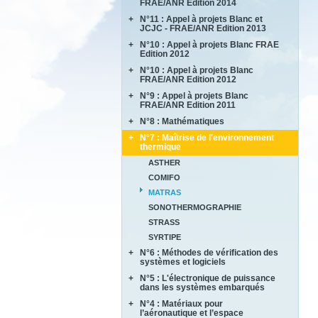
FRAE/ANR Edition 2014
BRENNUS
+
N°11 : Appel à projets Blanc et
ANVES
COVERIF
JCJC - FRAE/ANR Edition 2013
HighS-Ti
FA2SCINAE
+
N°10 : Appel à projets Blanc FRAE
AMANDE
M-SCOT
MAGIC
Edition 2012
COMPACS
MAPEE
+
N°10 : Appel à projets Blanc
ACCITE
METAUDIBLE
MORE4LESS
FRAE/ANR Edition 2012
PARASOFT
NEXTFLAME
OPTIMUM
+
N°9 : Appel à projets Blanc
LIMICOS
SEMAFOR
REFINE
FRAE/ANR Edition 2011
SUB SUPER JET
REMEDDIES
+
N°8 : Mathématiques
DISCERN
TIMBER
SALWARE
SePaCoDe
+
N°7 : Maîtrise de l'environnement
ECOSEA
thermique
SLENDER
SONOBL
IPPON
ASTHER
MEMORIA
COMIFO
RB4FASTSIM
MATRAS
SONOTHERMOGRAPHIE
STRASS
SYRTIPE
+
N°6 : Méthodes de vérification des
systèmes et logiciels
+
N°5 : L'électronique de puissance
ALPROSE
dans les systèmes embarqués
ASCERT
+
N°4 : Matériaux pour
CASAREL
CAVALE
l’aéronautique et l’espace