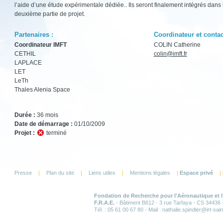
l’aide d’une étude expérimentale dédiée.. Ils seront finalement intégrés dans 
deuxième partie de projet.
Partenaires :
Coordinateur et contac
Coordinateur IMFT
COLIN Catherine
CETHIL
colin@imft.fr
LAPLACE
LET
LeTh
Thales Alenia Space
Durée :
36 mois
Date de démarrage :
01/10/2009
Projet :
terminé
Presse
|
Plan du site
|
Liens utiles
|
Mentions légales
|
Espace privé
|
Fondation de Recherche pour l'Aéronautique et 
F.R.A.E.
- Bâtiment B612 - 3 rue Tarfaya - CS 34436
Tél. : 05 61 00 67 80 - Mail : nathalie.spindler
@i
rt-sai