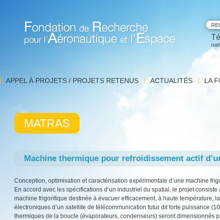
RE
Té
nat
Fondation de Recherche pour l'Aéronautique et l'Espace
APPEL À PROJETS / PROJETS RETENUS
ACTUALITÉS
LA 
Archives
Mis
Com
Les
MATRAS
e
Machine thermique pour refroidissement actif d’un
Conception, optimisation et caractérisation expérimentale d’une machine frigor
En accord avec les spécifications d’un industriel du spatial, le projet consist
machine frigorifique destinée à évacuer efficacement, à haute température, l
électroniques d’un satellite de télécommunication futur dit forte puissance 
thermiques de la boucle (évaporateurs, condenseurs) seront dimensionnés pa