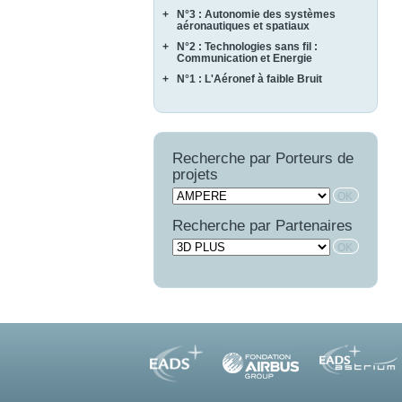
COTECH
QUARTEFT
+
N°3 : Autonomie des systèmes
AMFORTAS
EPAHT
SARDANES
aéronautiques et spatiaux
CASSIS
EPOPE
+
N°2 : Technologies sans fil :
MARAE
CORTEC
FEMINA
Communication et Energie
NAVIFLOW
CURACO
+
N°1 : L'Aéronef à faible Bruit
ASTRAL
SCA2RS
MASAE
AUTOSENS
AEROCAV
SIRASAS
MOSAIQUE
FINEST
BRUCO
SURVOL
OPTIMIST
LIMA
COMATEC
PROMITI
WAVE SUPPLY
Recherche par Porteurs de
COMBE
RUPSCEN
projets
OSCAR
THERMONC
VICOMTHE
Recherche par Partenaires