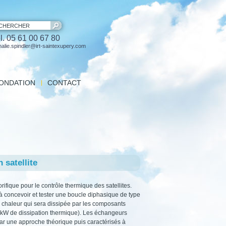
CHERCHER
l. 05 61 00 67 80
halie.spindler@irt-saintexupery.com
FONDATION
CONTACT
sions
ité Technique FRAE
 experts
 satellite
ifique pour le contrôle thermique des satellites.
e à concevoir et tester une boucle diphasique de type
a chaleur qui sera dissipée par les composants
(10kW de dissipation thermique). Les échangeurs
r une approche théorique puis caractérisés à