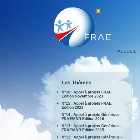
Détail
ACCUEIL
projet,
FNRAE
|
Fondation
de
Les Thèmes
Recherche
pour
+
N°16 : Appel à projets FRAE
l'Aéronautiqu
Edition Novembre 2023
et
+
N°15 : Appel à projets FRAE
INPACT
l'Espace
Edition 2023
RAKEL
N°14 : Appel à projets Générique -
AIDEAS
FRAE/ANR Edition 2016
AIxIA
+
N°13 : Appel à projets Générique -
FRAE/ANR Edition 2015
+
N°12 : Appel à projets Générique -
AIRTIUS