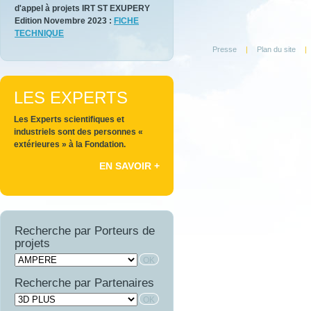
d'appel à projets IRT ST EXUPERY
Edition Novembre 2023 :
FICHE
TECHNIQUE
Presse
|
Plan du site
|
LES EXPERTS
Les Experts scientifiques et
industriels sont des personnes «
extérieures » à la Fondation.
EN SAVOIR +
Recherche par Porteurs de
projets
Recherche par Partenaires