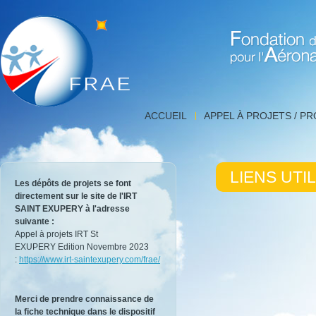
Fondation de Recherche 
Liens
ACCUEIL
APPEL À PROJETS / P
utiles,
FNRAE
|
Fondation
LIENS UTI
de
Les dépôts de projets se font
Recherche
directement sur le site de l'IRT
pour
SAINT EXUPERY à l'adresse
l'Aéronautique
suivante :
et
Appel à projets IRT St
l'Espace
EXUPERY Edition Novembre 2023
:
https://www.irt-saintexupery.com/frae/
Merci de prendre connaissance de
la fiche technique dans le dispositif