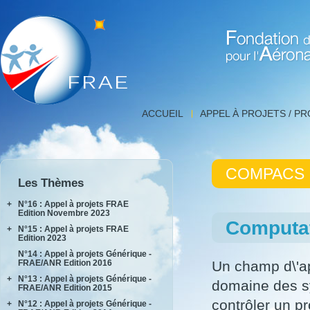
Fondation de Recherche 
Détail
ACCUEIL
APPEL À PROJETS / P
projet,
FNRAE
|
Fondation
COMPACS
de
Les Thèmes
Recherche
pour
+
N°16 : Appel à projets FRAE
l'Aéronautique
Edition Novembre 2023
Computat
et
+
N°15 : Appel à projets FRAE
INPACT
l'Espace
Edition 2023
RAKEL
N°14 : Appel à projets Générique -
AIDEAS
FRAE/ANR Edition 2016
Un champ d\'ap
AIxIA
+
N°13 : Appel à projets Générique -
domaine des s
FRAE/ANR Edition 2015
contrôler un p
+
N°12 : Appel à projets Générique -
AIRTIUS