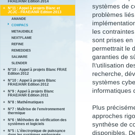
FRAE/ANR Edition 2014
BRENNUS
systèmes de c
+
N°11 : Appel à projets Blanc et
ANVES
COVERIF
JCJC - FRAE/ANR Edition 2013
problèmes liés
HighS-Ti
FA2SCINAE
AMANDE
M-SCOT
implémentation
MAGIC
COMPACS
MAPEE
les contrainte
METAUDIBLE
MORE4LESS
NEXTFLAME
sont prises en
OPTIMUM
REFINE
SUB SUPER JET
permettrait l
REMEDDIES
TIMBER
garanties de sû
SALWARE
SLENDER
l\'utilisation 
+
N°10 : Appel à projets Blanc FRAE
recherche, dé
Edition 2012
+
N°10 : Appel à projets Blanc
ACCITE
systèmes cyber-
FRAE/ANR Edition 2012
PARASOFT
informatiques
+
N°9 : Appel à projets Blanc
LIMICOS
SEMAFOR
FRAE/ANR Edition 2011
+
N°8 : Mathématiques
DISCERN
Plus précisém
SePaCoDe
+
N°7 : Maîtrise de l'environnement
ECOSEA
thermique
approches rigo
SONOBL
IPPON
+
N°6 : Méthodes de vérification des
ASTHER
MEMORIA
synthèse de co
systèmes et logiciels
COMIFO
RB4FASTSIM
+
N°5 : L'électronique de puissance
ALPROSE
disponibles. D
MATRAS
dans les systèmes embarqués