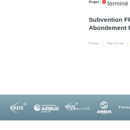
Projet :
terminé
Subvention FR
Abondement F
Presse
|
Plan du site
|