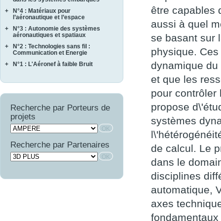
ASCERT
SONOTHERMOGRAPHIE
être capables 
+
N°4 : Matériaux pour
CASAREL
CAVALE
STRASS
l’aéronautique et l’espace
COTECH
aussi à quel m
QUARTEFT
SYRTIPE
+
N°3 : Autonomie des systèmes
AMFORTAS
EPAHT
SARDANES
aéronautiques et spatiaux
se basant sur l
CASSIS
EPOPE
+
N°2 : Technologies sans fil :
MARAE
CORTEC
physique. Ces s
FEMINA
Communication et Energie
NAVIFLOW
CURACO
dynamique du 
+
N°1 : L'Aéronef à faible Bruit
ASTRAL
SCA2RS
MASAE
AUTOSENS
AEROCAV
et que les res
SIRASAS
MOSAIQUE
FINEST
BRUCO
SURVOL
OPTIMIST
pour contrôle
LIMA
COMATEC
PROMITI
propose d\'étu
WAVE SUPPLY
Recherche par Porteurs de
COMBE
RUPSCEN
projets
OSCAR
systèmes dynam
THERMONC
VICOMTHE
l\'hétérogénéi
Recherche par Partenaires
de calcul. Le 
dans le domain
disciplines di
automatique, V
axes techniqu
fondamentaux d