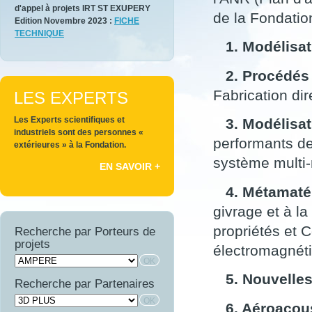
Fondation
d'appel à projets IRT ST EXUPERY
de
de la Fondatio
Edition Novembre 2023 :
FICHE
Recherche
TECHNIQUE
pour
1. Modélisat
l'Aéronautique
et
2. Procédés 
l'Espace
Fabrication dir
LES EXPERTS
Les Experts scientifiques et
3. Modélisati
industriels sont des personnes «
performants de
extérieures » à la Fondation.
système multi-
EN SAVOIR +
4. Métamatéri
givrage et à la
propriétés et C
Recherche par Porteurs de
projets
électromagnéti
5. Nouvelles
Recherche par Partenaires
6. Aéroacou