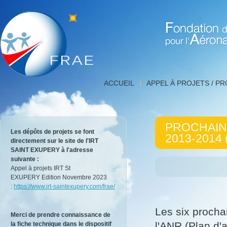
Fondation de Recherche 
Prochaines
ACCUEIL
APPEL À PROJETS / P
thématiques
appel
à
projets
PROCHAIN
FRAE
Les dépôts de projets se font
2013-2014
2013-
directement sur le site de l'IRT
2014
SAINT EXUPERY à l'adresse
(conjoint
suivante :
ANR)
Appel à projets IRT St
|
EXUPERY Edition Novembre 2023
Détail
:
https://www.irt-saintexupery.com/frae/
de
l'actualité,
FNRAE
Les six procha
Merci de prendre connaissance de
|
l'ANR (Plan d'
la fiche technique dans le dispositif