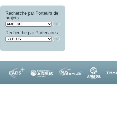
FINEST
BRUCO
SURVOL
OPTIMIST
LIMA
COMATEC
PROMITI
WAVE SUPPLY
Recherche par Porteurs de
COMBE
RUPSCEN
projets
OSCAR
THERMONC
VICOMTHE
Recherche par Partenaires