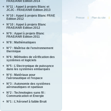
FRAE/ANR Edition 2014
BRENNUS
+
N°11 : Appel à projets Blanc et
ANVES
COVERIF
JCJC - FRAE/ANR Edition 2013
HighS-Ti
FA2SCINAE
+
N°10 : Appel à projets Blanc FRAE
AMANDE
M-SCOT
Presse
|
Plan du site
|
MAGIC
Edition 2012
COMPACS
MAPEE
+
N°10 : Appel à projets Blanc
ACCITE
METAUDIBLE
MORE4LESS
FRAE/ANR Edition 2012
PARASOFT
NEXTFLAME
OPTIMUM
+
N°9 : Appel à projets Blanc
LIMICOS
SEMAFOR
REFINE
FRAE/ANR Edition 2011
SUB SUPER JET
REMEDDIES
+
N°8 : Mathématiques
DISCERN
TIMBER
SALWARE
SePaCoDe
+
N°7 : Maîtrise de l'environnement
ECOSEA
thermique
SLENDER
SONOBL
IPPON
+
N°6 : Méthodes de vérification des
ASTHER
MEMORIA
systèmes et logiciels
COMIFO
RB4FASTSIM
+
N°5 : L'électronique de puissance
ALPROSE
MATRAS
dans les systèmes embarqués
ASCERT
SONOTHERMOGRAPHIE
+
N°4 : Matériaux pour
CASAREL
CAVALE
STRASS
l’aéronautique et l’espace
COTECH
QUARTEFT
SYRTIPE
+
N°3 : Autonomie des systèmes
AMFORTAS
EPAHT
SARDANES
aéronautiques et spatiaux
CASSIS
EPOPE
+
N°2 : Technologies sans fil :
MARAE
CORTEC
FEMINA
Communication et Energie
NAVIFLOW
CURACO
+
N°1 : L'Aéronef à faible Bruit
ASTRAL
SCA2RS
MASAE
AUTOSENS
AEROCAV
SIRASAS
MOSAIQUE