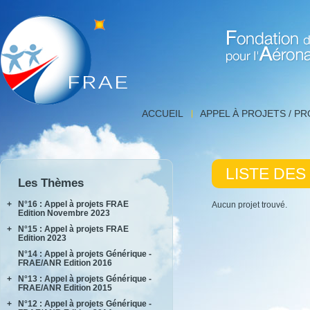
Fondation de Recherche 
Liste
ACCUEIL
APPEL À PROJETS / P
des
projets,
FNRAE
|
LISTE DES
Fondation
Les Thèmes
de
Recherche
+
N°16 : Appel à projets FRAE
Aucun projet trouvé.
pour
Edition Novembre 2023
l'Aéronautique
+
N°15 : Appel à projets FRAE
INPACT
et
Edition 2023
RAKEL
l'Espace
N°14 : Appel à projets Générique -
AIDEAS
FRAE/ANR Edition 2016
AIxIA
+
N°13 : Appel à projets Générique -
FRAE/ANR Edition 2015
+
N°12 : Appel à projets Générique -
AIRTIUS