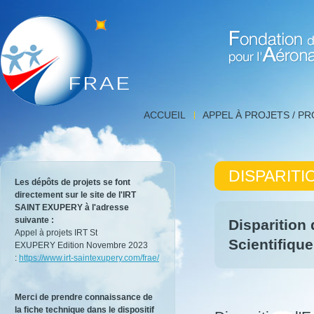
Fondation de Recherche 
Disparition
ACCUEIL
APPEL À PROJETS / P
d'Emmanuel
Rosencher
|
Détail
DISPARIT
de
Les dépôts de projets se font
l'actualité,
directement sur le site de l'IRT
FNRAE
SAINT EXUPERY à l'adresse
|
suivante :
Disparition
Fondation
Appel à projets IRT St
de
Scientifiqu
EXUPERY Edition Novembre 2023
Recherche
:
https://www.irt-saintexupery.com/frae/
pour
l'Aéronautique
et
Merci de prendre connaissance de
l'Espace
la fiche technique dans le dispositif