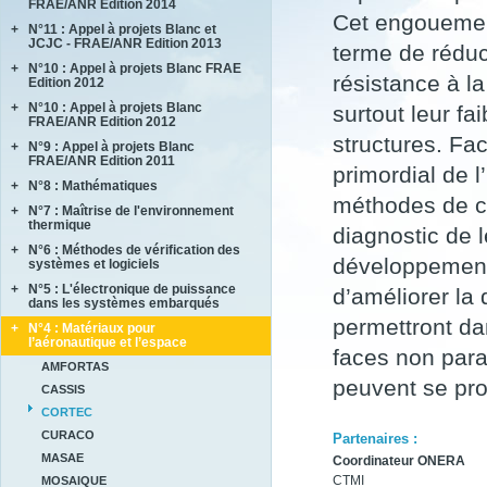
FRAE/ANR Edition 2014
BRENNUS
Cet engouement
+
N°11 : Appel à projets Blanc et
ANVES
COVERIF
JCJC - FRAE/ANR Edition 2013
terme de réduc
HighS-Ti
FA2SCINAE
+
N°10 : Appel à projets Blanc FRAE
AMANDE
M-SCOT
résistance à la
MAGIC
Edition 2012
COMPACS
MAPEE
+
N°10 : Appel à projets Blanc
ACCITE
surtout leur f
METAUDIBLE
MORE4LESS
FRAE/ANR Edition 2012
PARASOFT
NEXTFLAME
structures. Fac
OPTIMUM
+
N°9 : Appel à projets Blanc
LIMICOS
SEMAFOR
REFINE
FRAE/ANR Edition 2011
SUB SUPER JET
primordial de 
REMEDDIES
+
N°8 : Mathématiques
DISCERN
TIMBER
méthodes de co
SALWARE
SePaCoDe
+
N°7 : Maîtrise de l'environnement
ECOSEA
thermique
SLENDER
diagnostic de 
SONOBL
IPPON
+
N°6 : Méthodes de vérification des
ASTHER
MEMORIA
développement 
systèmes et logiciels
COMIFO
RB4FASTSIM
+
N°5 : L'électronique de puissance
ALPROSE
d’améliorer la 
MATRAS
dans les systèmes embarqués
ASCERT
SONOTHERMOGRAPHIE
permettront dan
+
N°4 : Matériaux pour
CASAREL
CAVALE
STRASS
l’aéronautique et l’espace
COTECH
faces non para
QUARTEFT
SYRTIPE
AMFORTAS
EPAHT
SARDANES
peuvent se pro
CASSIS
EPOPE
CORTEC
FEMINA
CURACO
Partenaires :
MASAE
Coordinateur ONERA
CTMI
MOSAIQUE