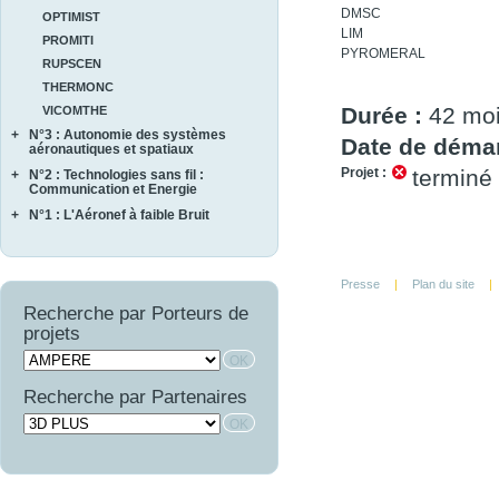
DMSC
OPTIMIST
LIM
PROMITI
PYROMERAL
RUPSCEN
THERMONC
Durée :
42 mo
VICOMTHE
+
N°3 : Autonomie des systèmes
Date de démar
aéronautiques et spatiaux
Projet :
terminé
+
N°2 : Technologies sans fil :
MARAE
Communication et Energie
NAVIFLOW
+
N°1 : L'Aéronef à faible Bruit
ASTRAL
SCA2RS
AUTOSENS
AEROCAV
SIRASAS
FINEST
BRUCO
SURVOL
Presse
|
Plan du site
|
LIMA
COMATEC
WAVE SUPPLY
Recherche par Porteurs de
COMBE
projets
OSCAR
Recherche par Partenaires