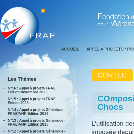
Fondation de Recherche 
Détail
ACCUEIL
APPEL À PROJETS / P
projet,
FNRAE
|
Fondation
CORTEC
de
Les Thèmes
Recherche
pour
+
N°16 : Appel à projets FRAE
l'Aéronautique
Edition Novembre 2023
COmposit
et
+
N°15 : Appel à projets FRAE
INPACT
l'Espace
Edition 2023
Chocs
RAKEL
N°14 : Appel à projets Générique -
AIDEAS
FRAE/ANR Edition 2016
AIxIA
+
N°13 : Appel à projets Générique -
L’utilisation d
FRAE/ANR Edition 2015
imposée depuis
+
N°12 : Appel à projets Générique -
AIRTIUS