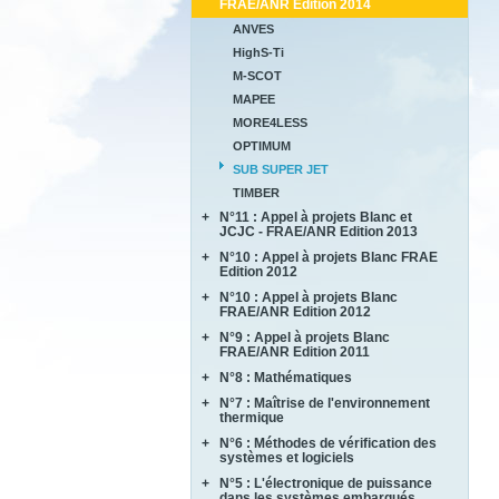
FRAE/ANR Edition 2014
BRENNUS
ANVES
COVERIF
HighS-Ti
FA2SCINAE
M-SCOT
MAGIC
MAPEE
MORE4LESS
OPTIMUM
SUB SUPER JET
TIMBER
+
N°11 : Appel à projets Blanc et
JCJC - FRAE/ANR Edition 2013
+
N°10 : Appel à projets Blanc FRAE
AMANDE
Edition 2012
COMPACS
+
N°10 : Appel à projets Blanc
ACCITE
METAUDIBLE
FRAE/ANR Edition 2012
PARASOFT
NEXTFLAME
+
N°9 : Appel à projets Blanc
LIMICOS
SEMAFOR
REFINE
FRAE/ANR Edition 2011
REMEDDIES
+
N°8 : Mathématiques
DISCERN
SALWARE
SePaCoDe
+
N°7 : Maîtrise de l'environnement
ECOSEA
thermique
SLENDER
SONOBL
IPPON
+
N°6 : Méthodes de vérification des
ASTHER
MEMORIA
systèmes et logiciels
COMIFO
RB4FASTSIM
+
N°5 : L'électronique de puissance
ALPROSE
MATRAS
dans les systèmes embarqués