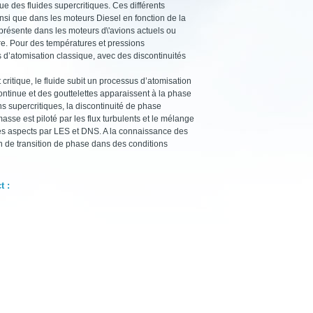
ue des fluides supercritiques. Ces différents
nsi que dans les moteurs Diesel en fonction de la
présente dans les moteurs d\'avions actuels ou
bre. Pour des températures et pressions
s d’atomisation classique, avec des discontinuités
ritique, le fluide subit un processus d’atomisation
ontinue et des gouttelettes apparaissent à la phase
s supercritiques, la discontinuité de phase
masse est piloté par les flux turbulents et le mélange
us ces aspects par LES et DNS. A la connaissance des
on de transition de phase dans des conditions
t :