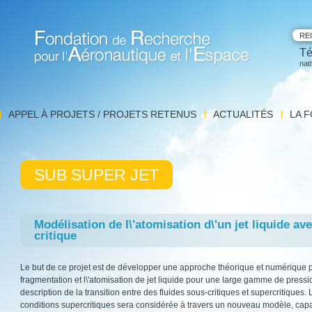
RE
Té
nat
Fondation de Recherche pour l'Aéronautique et l'Espace
APPEL À PROJETS / PROJETS RETENUS
ACTUALITÉS
LA 
Archives
Mis
Com
Les
SUB SUPER JET
e
Modélisation de l\'atomisation d\'un jet liquide av
critique
Le but de ce projet est de développer une approche théorique et numérique p
fragmentation et l\'atomisation de jet liquide pour une large gamme de press
description de la transition entre des fluides sous-critiques et supercritiques. 
conditions supercritiques sera considérée à travers un nouveau modèle, capable