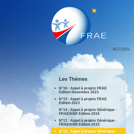
Détail
ACCUEIL
projet,
FNRAE
|
Fondation
de
Les Thèmes
Recherche
pour
+
N°16 : Appel à projets FRAE
l'Aéronautiqu
Edition Novembre 2023
et
+
N°15 : Appel à projets FRAE
INPACT
l'Espace
Edition 2023
RAKEL
N°14 : Appel à projets Générique -
AIDEAS
FRAE/ANR Edition 2016
AIxIA
+
N°13 : Appel à projets Générique -
FRAE/ANR Edition 2015
+
N°12 : Appel à projets Générique -
AIRTIUS