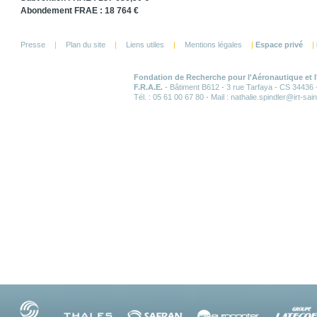
Abondement FRAE : 18 764 €
Presse
|
Plan du site
|
Liens utiles
|
Mentions légales
|
Espace privé
|
Fondation de Recherche pour l'Aéronautique et 
F.R.A.E.
- Bâtiment B612 - 3 rue Tarfaya - CS 34436
Tél. : 05 61 00 67 80 - Mail : nathalie.spindler
@i
rt-sai