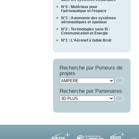
ASCERT
SONOTHERMOGRAPHIE
+
N°4 : Matériaux pour
CASAREL
CAVALE
STRASS
l’aéronautique et l’espace
COTECH
QUARTEFT
SYRTIPE
+
N°3 : Autonomie des systèmes
AMFORTAS
EPAHT
SARDANES
aéronautiques et spatiaux
CASSIS
EPOPE
+
N°2 : Technologies sans fil :
MARAE
CORTEC
FEMINA
Communication et Energie
NAVIFLOW
CURACO
+
N°1 : L'Aéronef à faible Bruit
ASTRAL
SCA2RS
MASAE
AUTOSENS
AEROCAV
SIRASAS
MOSAIQUE
FINEST
BRUCO
SURVOL
OPTIMIST
LIMA
COMATEC
PROMITI
WAVE SUPPLY
Recherche par Porteurs de
COMBE
RUPSCEN
projets
OSCAR
THERMONC
VICOMTHE
Recherche par Partenaires