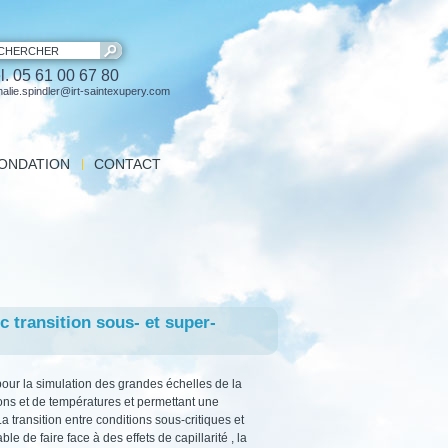
CHERCHER
l. 05 61 00 67 80
halie.spindler@irt-saintexupery.com
FONDATION
CONTACT
sions
ité Technique FRAE
 experts
ec transition sous- et super-
our la simulation des grandes échelles de la
ions et de températures et permettant une
La transition entre conditions sous-critiques et
 de faire face à des effets de capillarité , la