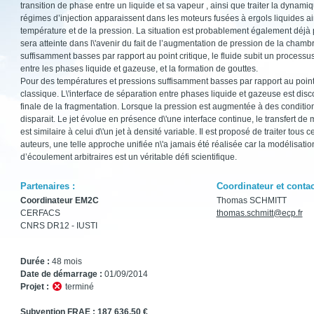
transition de phase entre un liquide et sa vapeur , ainsi que traiter la dynamiq
régimes d’injection apparaissent dans les moteurs fusées à ergols liquides ai
température et de la pression. La situation est probablement également déjà 
sera atteinte dans l\'avenir du fait de l’augmentation de pression de la cham
suffisamment basses par rapport au point critique, le fluide subit un processu
entre les phases liquide et gazeuse, et la formation de gouttes.
Pour des températures et pressions suffisamment basses par rapport au point c
classique. L\'interface de séparation entre phases liquide et gazeuse est disc
finale de la fragmentation. Lorsque la pression est augmentée à des condition
disparait. Le jet évolue en présence d\'une interface continue, le transfert de 
est similaire à celui d\'un jet à densité variable. Il est proposé de traiter to
auteurs, une telle approche unifiée n\'a jamais été réalisée car la modélisati
d’écoulement arbitraires est un véritable défi scientifique.
Partenaires :
Coordinateur et contac
Coordinateur EM2C
Thomas SCHMITT
CERFACS
thomas.schmitt@ecp.fr
CNRS DR12 - IUSTI
Durée :
48 mois
Date de démarrage :
01/09/2014
Projet :
terminé
Subvention FRAE
: 187 636,50 €