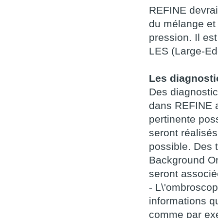
REFINE devrait
du mélange et 
pression. Il e
LES (Large-Ed
Les diagnosti
Des diagnostic
dans REFINE av
pertinente pos
seront réalisé
possible. Des
Background Ori
seront associ
- L\'ombroscop
informations qu
comme par exem