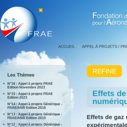
Fondation de Recherche 
Détail
ACCUEIL
APPEL À PROJETS / P
projet,
FNRAE
|
Fondation
REFINE
de
Les Thèmes
Recherche
pour
+
N°16 : Appel à projets FRAE
l'Aéronautique
Edition Novembre 2023
Effets de
et
+
N°15 : Appel à projets FRAE
INPACT
l'Espace
Edition 2023
numériqu
RAKEL
N°14 : Appel à projets Générique -
AIDEAS
FRAE/ANR Edition 2016
AIxIA
+
N°13 : Appel à projets Générique -
Effets de gaz 
FRAE/ANR Edition 2015
expérimental
+
N°12 : Appel à projets Générique -
AIRTIUS