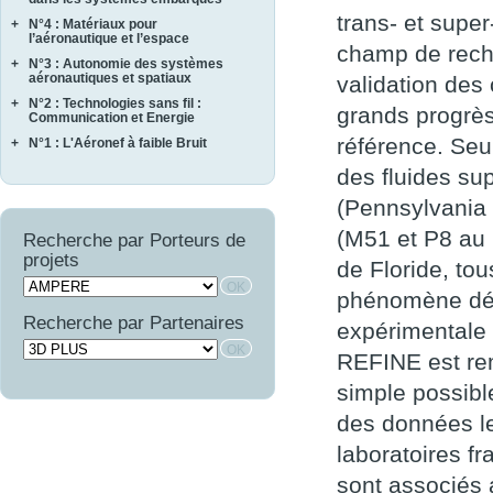
ASCERT
SONOTHERMOGRAPHIE
trans- et super
+
N°4 : Matériaux pour
CASAREL
CAVALE
STRASS
l’aéronautique et l’espace
COTECH
champ de reche
QUARTEFT
SYRTIPE
+
N°3 : Autonomie des systèmes
AMFORTAS
EPAHT
SARDANES
aéronautiques et spatiaux
validation des
CASSIS
EPOPE
+
N°2 : Technologies sans fil :
MARAE
CORTEC
grands progrè
FEMINA
Communication et Energie
NAVIFLOW
CURACO
référence. Seu
+
N°1 : L'Aéronef à faible Bruit
ASTRAL
SCA2RS
MASAE
AUTOSENS
AEROCAV
des fluides su
SIRASAS
MOSAIQUE
FINEST
BRUCO
SURVOL
OPTIMIST
(Pennsylvania 
LIMA
COMATEC
PROMITI
(M51 et P8 au 
WAVE SUPPLY
Recherche par Porteurs de
COMBE
RUPSCEN
projets
OSCAR
de Floride, to
THERMONC
VICOMTHE
phénomène déj
Recherche par Partenaires
expérimentale c
REFINE est rem
simple possibl
des données les
laboratoires 
sont associés a