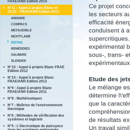
FRAE/ANR Edition 2014
BRENNUS
Ce projet conc
+
N°11 : Appel à projets Blanc et
ANVES
COVERIF
JCJC - FRAE/ANR Edition 2013
les secteurs a
HighS-Ti
FA2SCINAE
AMANDE
M-SCOT
efficacité éner
MAGIC
COMPACS
MAPEE
conduisent à au
METAUDIBLE
MORE4LESS
NEXTFLAME
supercritiques
OPTIMUM
REFINE
SUB SUPER JET
expérimental bi
REMEDDIES
TIMBER
sous-, trans- e
SALWARE
SLENDER
expérimentaux
+
N°10 : Appel à projets Blanc FRAE
Edition 2012
+
N°10 : Appel à projets Blanc
ACCITE
Etude des jet
FRAE/ANR Edition 2012
PARASOFT
Le mélange es
+
N°9 : Appel à projets Blanc
LIMICOS
SEMAFOR
FRAE/ANR Edition 2011
détermine l\'ef
+
N°8 : Mathématiques
DISCERN
que la caractér
SePaCoDe
+
N°7 : Maîtrise de l'environnement
ECOSEA
thermique
compréhension
SONOBL
IPPON
+
N°6 : Méthodes de vérification des
ASTHER
MEMORIA
de résultats e
systèmes et logiciels
COMIFO
RB4FASTSIM
+
N°5 : L'électronique de puissance
ALPROSE
Un travail simi
MATRAS
dans les systèmes embarqués