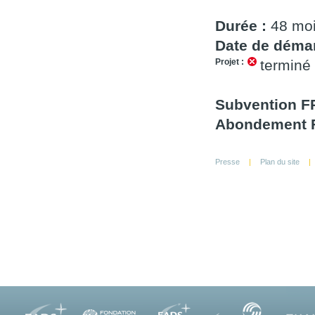
Durée :
48 mo
Date de démar
Projet :
terminé
Subvention 
Abondement F
Presse
|
Plan du site
|