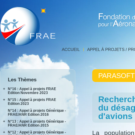
Fondation de Recherche 
Détail
ACCUEIL
APPEL À PROJETS / P
projet,
FNRAE
|
Fondation
PARASOFT
de
Les Thèmes
Recherche
pour
+
N°16 : Appel à projets FRAE
l'Aéronautique
Edition Novembre 2023
Recherch
et
+
N°15 : Appel à projets FRAE
INPACT
l'Espace
Edition 2023
du désag
RAKEL
N°14 : Appel à projets Générique -
AIDEAS
d'avions
FRAE/ANR Edition 2016
AIxIA
+
N°13 : Appel à projets Générique -
FRAE/ANR Edition 2015
La populatio
+
N°12 : Appel à projets Générique -
AIRTIUS