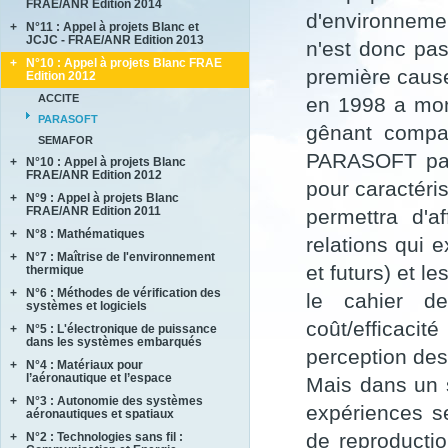
FRAE/ANR Edition 2014
BRENNUS
d'environnemen
+
N°11 : Appel à projets Blanc et
ANVES
COVERIF
JCJC - FRAE/ANR Edition 2013
n'est donc pas
HighS-Ti
FA2SCINAE
+
N°10 : Appel à projets Blanc FRAE
AMANDE
M-SCOT
première caus
MAGIC
Edition 2012
COMPACS
MAPEE
ACCITE
en 1998 a mon
METAUDIBLE
MORE4LESS
PARASOFT
NEXTFLAME
gênant compar
OPTIMUM
SEMAFOR
REFINE
SUB SUPER JET
PARASOFT parti
+
N°10 : Appel à projets Blanc
REMEDDIES
TIMBER
FRAE/ANR Edition 2012
pour caractéris
SALWARE
+
N°9 : Appel à projets Blanc
LIMICOS
SLENDER
FRAE/ANR Edition 2011
permettra d'a
+
N°8 : Mathématiques
DISCERN
relations qui 
SePaCoDe
+
N°7 : Maîtrise de l'environnement
ECOSEA
et futurs) et le
thermique
SONOBL
IPPON
+
N°6 : Méthodes de vérification des
ASTHER
le cahier de
MEMORIA
systèmes et logiciels
COMIFO
RB4FASTSIM
coût/efficaci
+
N°5 : L'électronique de puissance
ALPROSE
MATRAS
dans les systèmes embarqués
ASCERT
perception des 
SONOTHERMOGRAPHIE
+
N°4 : Matériaux pour
CASAREL
CAVALE
STRASS
l’aéronautique et l’espace
Mais dans un s
COTECH
QUARTEFT
SYRTIPE
+
N°3 : Autonomie des systèmes
AMFORTAS
EPAHT
expériences se
SARDANES
aéronautiques et spatiaux
CASSIS
EPOPE
de reproducti
+
N°2 : Technologies sans fil :
MARAE
CORTEC