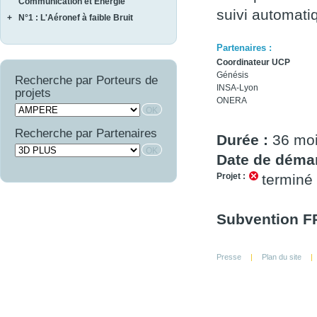
FEMINA
Communication et Energie
NAVIFLOW
CURACO
suivi automat
+
N°1 : L'Aéronef à faible Bruit
ASTRAL
SCA2RS
MASAE
AUTOSENS
AEROCAV
SIRASAS
MOSAIQUE
FINEST
Partenaires :
BRUCO
SURVOL
OPTIMIST
LIMA
Coordinateur UCP
COMATEC
PROMITI
Génésis
WAVE SUPPLY
Recherche par Porteurs de
COMBE
RUPSCEN
INSA-Lyon
projets
OSCAR
THERMONC
ONERA
VICOMTHE
Recherche par Partenaires
Durée :
36 mo
Date de démar
Projet :
terminé
Subvention FR
Presse
|
Plan du site
|