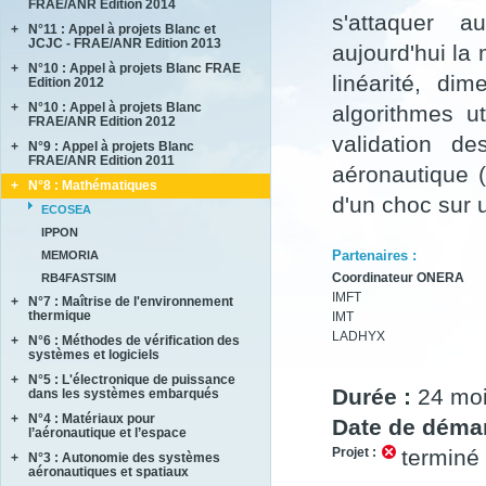
FRAE/ANR Edition 2014
BRENNUS
s'attaquer a
+
N°11 : Appel à projets Blanc et
ANVES
COVERIF
JCJC - FRAE/ANR Edition 2013
aujourd'hui la
HighS-Ti
FA2SCINAE
+
N°10 : Appel à projets Blanc FRAE
AMANDE
M-SCOT
linéarité, di
MAGIC
Edition 2012
COMPACS
MAPEE
+
N°10 : Appel à projets Blanc
ACCITE
algorithmes u
METAUDIBLE
MORE4LESS
FRAE/ANR Edition 2012
PARASOFT
NEXTFLAME
validation de
OPTIMUM
+
N°9 : Appel à projets Blanc
LIMICOS
SEMAFOR
REFINE
FRAE/ANR Edition 2011
SUB SUPER JET
aéronautique (
REMEDDIES
+
N°8 : Mathématiques
DISCERN
TIMBER
d'un choc sur 
SALWARE
SePaCoDe
ECOSEA
SLENDER
SONOBL
IPPON
Partenaires :
MEMORIA
Coordinateur ONERA
RB4FASTSIM
IMFT
+
N°7 : Maîtrise de l'environnement
thermique
IMT
LADHYX
+
N°6 : Méthodes de vérification des
ASTHER
systèmes et logiciels
COMIFO
+
N°5 : L'électronique de puissance
ALPROSE
MATRAS
Durée :
24 mo
dans les systèmes embarqués
ASCERT
SONOTHERMOGRAPHIE
+
N°4 : Matériaux pour
CASAREL
Date de démar
CAVALE
STRASS
l’aéronautique et l’espace
COTECH
QUARTEFT
Projet :
terminé
SYRTIPE
+
N°3 : Autonomie des systèmes
AMFORTAS
EPAHT
SARDANES
aéronautiques et spatiaux
CASSIS