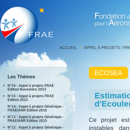
Fondation de Recherche 
Détail
ACCUEIL
APPEL À PROJETS / P
projet,
FNRAE
|
Fondation
ECOSEA
de
Les Thèmes
Recherche
pour
+
N°16 : Appel à projets FRAE
l'Aéronautique
Edition Novembre 2023
Estimatio
et
+
N°15 : Appel à projets FRAE
INPACT
l'Espace
Edition 2023
d'Ecoul
RAKEL
N°14 : Appel à projets Générique -
AIDEAS
FRAE/ANR Edition 2016
AIxIA
+
N°13 : Appel à projets Générique -
Ce projet es
FRAE/ANR Edition 2015
instables dan
+
N°12 : Appel à projets Générique -
AIRTIUS