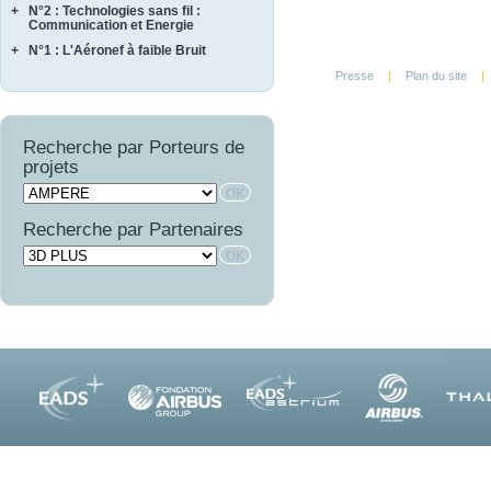
EPOPE
+
N°2 : Technologies sans fil :
MARAE
CORTEC
FEMINA
Communication et Energie
NAVIFLOW
CURACO
+
N°1 : L'Aéronef à faible Bruit
ASTRAL
SCA2RS
MASAE
AUTOSENS
AEROCAV
Presse
|
Plan du site
|
SIRASAS
MOSAIQUE
FINEST
BRUCO
SURVOL
OPTIMIST
LIMA
COMATEC
PROMITI
WAVE SUPPLY
Recherche par Porteurs de
COMBE
RUPSCEN
projets
OSCAR
THERMONC
VICOMTHE
Recherche par Partenaires