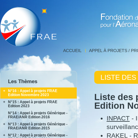
Fondation de Recherche 
Liste
ACCUEIL
APPEL À PROJETS / P
des
projets,
FNRAE
|
LISTE DES
Fondation
Les Thèmes
de
Recherche
+
N°16 : Appel à projets FRAE
pour
Liste des
Edition Novembre 2023
l'Aéronautique
+
N°15 : Appel à projets FRAE
INPACT
Edition N
et
Edition 2023
RAKEL
l'Espace
N°14 : Appel à projets Générique -
AIDEAS
INPACT
- 
FRAE/ANR Edition 2016
AIxIA
+
N°13 : Appel à projets Générique -
surveillan
FRAE/ANR Edition 2015
RAKEL
- R
+
N°12 : Appel à projets Générique -
AIRTIUS