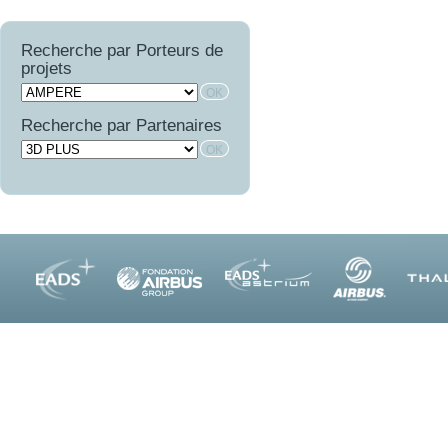
FINEST
BRUCO
SURVOL
OPTIMIST
LIMA
COMATEC
PROMITI
WAVE SUPPLY
Recherche par Porteurs de
COMBE
RUPSCEN
projets
OSCAR
THERMONC
VICOMTHE
Recherche par Partenaires