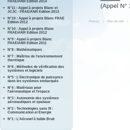
FRAE/ANR Edition 2014
BRENNUS
(Appel N° 
+
N°11 : Appel à projets Blanc et
ANVES
COVERIF
JCJC - FRAE/ANR Edition 2013
HighS-Ti
FA2SCINAE
+
N°10 : Appel à projets Blanc FRAE
AMANDE
M-SCOT
Presse
|
Plan du site
|
MAGIC
Edition 2012
COMPACS
MAPEE
+
N°10 : Appel à projets Blanc
ACCITE
METAUDIBLE
MORE4LESS
FRAE/ANR Edition 2012
PARASOFT
NEXTFLAME
OPTIMUM
+
N°9 : Appel à projets Blanc
LIMICOS
SEMAFOR
REFINE
FRAE/ANR Edition 2011
SUB SUPER JET
REMEDDIES
+
N°8 : Mathématiques
DISCERN
TIMBER
SALWARE
SePaCoDe
+
N°7 : Maîtrise de l'environnement
ECOSEA
thermique
SLENDER
SONOBL
IPPON
+
N°6 : Méthodes de vérification des
ASTHER
MEMORIA
systèmes et logiciels
COMIFO
RB4FASTSIM
+
N°5 : L'électronique de puissance
ALPROSE
MATRAS
dans les systèmes embarqués
ASCERT
SONOTHERMOGRAPHIE
+
N°4 : Matériaux pour
CASAREL
CAVALE
STRASS
l’aéronautique et l’espace
COTECH
QUARTEFT
SYRTIPE
+
N°3 : Autonomie des systèmes
AMFORTAS
EPAHT
SARDANES
aéronautiques et spatiaux
CASSIS
EPOPE
+
N°2 : Technologies sans fil :
MARAE
CORTEC
FEMINA
Communication et Energie
NAVIFLOW
CURACO
+
N°1 : L'Aéronef à faible Bruit
ASTRAL
SCA2RS
MASAE
AUTOSENS
AEROCAV
SIRASAS
MOSAIQUE