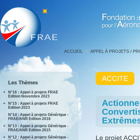
Fondation de Recherche 
Détail
ACCUEIL
APPEL À PROJETS / P
projet,
FNRAE
|
Fondation
ACCITE
de
Les Thèmes
Recherche
pour
+
N°16 : Appel à projets FRAE
l'Aéronautique
Edition Novembre 2023
Actionne
et
+
N°15 : Appel à projets FRAE
INPACT
l'Espace
Edition 2023
Converti
RAKEL
N°14 : Appel à projets Générique -
AIDEAS
Extrême
FRAE/ANR Edition 2016
AIxIA
+
N°13 : Appel à projets Générique -
FRAE/ANR Edition 2015
Le projet ACCI
+
N°12 : Appel à projets Générique -
AIRTIUS