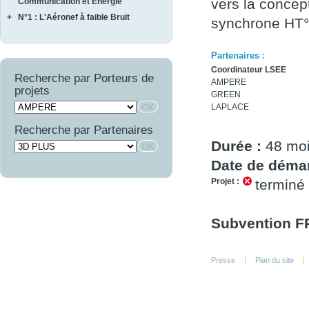
FEMINA
vers la concept
Communication et Energie
NAVIFLOW
CURACO
+
N°1 : L'Aéronef à faible Bruit
ASTRAL
synchrone HT°
SCA2RS
MASAE
AUTOSENS
AEROCAV
SIRASAS
MOSAIQUE
FINEST
BRUCO
SURVOL
OPTIMIST
Partenaires :
LIMA
COMATEC
PROMITI
Coordinateur LSEE
WAVE SUPPLY
Recherche par Porteurs de
COMBE
AMPERE
RUPSCEN
projets
OSCAR
GREEN
THERMONC
LAPLACE
VICOMTHE
Recherche par Partenaires
Durée :
48 mo
Date de démar
Projet :
terminé
Subvention FR
Presse
|
Plan du site
|