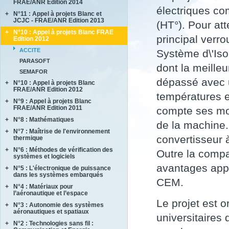
FRAE/ANR Edition 2014
BRENNUS
électriques c
+
N°11 : Appel à projets Blanc et
ANVES
COVERIF
JCJC - FRAE/ANR Edition 2013
(HT°). Pour att
HighS-Ti
FA2SCINAE
+
N°10 : Appel à projets Blanc FRAE
AMANDE
M-SCOT
principal verro
MAGIC
Edition 2012
COMPACS
MAPEE
ACCITE
Système d\'Iso
METAUDIBLE
MORE4LESS
PARASOFT
NEXTFLAME
dont la meille
OPTIMUM
SEMAFOR
REFINE
SUB SUPER JET
dépassé avec u
+
N°10 : Appel à projets Blanc
REMEDDIES
TIMBER
FRAE/ANR Edition 2012
températures e
SALWARE
+
N°9 : Appel à projets Blanc
LIMICOS
SLENDER
FRAE/ANR Edition 2011
compte ses mo
+
N°8 : Mathématiques
DISCERN
de la machine. 
SePaCoDe
+
N°7 : Maîtrise de l'environnement
ECOSEA
convertisseur 
thermique
SONOBL
IPPON
+
N°6 : Méthodes de vérification des
ASTHER
Outre la compa
MEMORIA
systèmes et logiciels
COMIFO
RB4FASTSIM
avantages appo
+
N°5 : L'électronique de puissance
ALPROSE
MATRAS
dans les systèmes embarqués
ASCERT
CEM.
SONOTHERMOGRAPHIE
+
N°4 : Matériaux pour
CASAREL
CAVALE
STRASS
l’aéronautique et l’espace
COTECH
QUARTEFT
Le projet est 
SYRTIPE
+
N°3 : Autonomie des systèmes
AMFORTAS
EPAHT
SARDANES
aéronautiques et spatiaux
universitaires
CASSIS
EPOPE
+
N°2 : Technologies sans fil :
MARAE
CORTEC