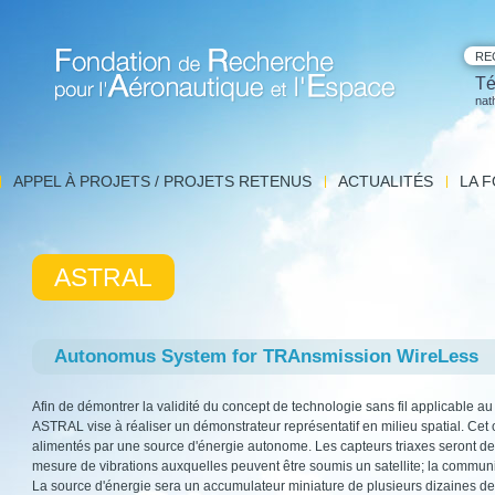
RE
Té
nat
Fondation de Recherche pour l'Aéronautique et l'Espace
APPEL À PROJETS / PROJETS RETENUS
ACTUALITÉS
LA 
Archives
Mis
Com
Les
ASTRAL
e
Autonomus System for TRAnsmission WireLess
Afin de démontrer la validité du concept de technologie sans fil applicable au
ASTRAL vise à réaliser un démonstrateur représentatif en milieu spatial. Cet o
alimentés par une source d'énergie autonome. Les capteurs triaxes seront d
mesure de vibrations auxquelles peuvent être soumis un satellite; la commu
La source d'énergie sera un accumulateur miniature de plusieurs dizaines d