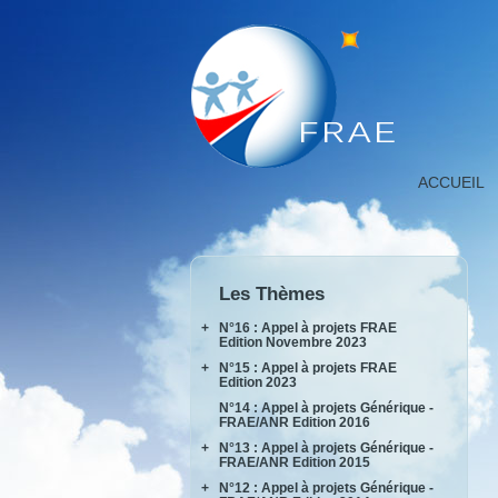
Détail
ACCUEIL
projet,
FNRAE
|
Fondation
de
Les Thèmes
Recherche
pour
+
N°16 : Appel à projets FRAE
l'Aéronautiqu
Edition Novembre 2023
et
+
N°15 : Appel à projets FRAE
INPACT
l'Espace
Edition 2023
RAKEL
N°14 : Appel à projets Générique -
AIDEAS
FRAE/ANR Edition 2016
AIxIA
+
N°13 : Appel à projets Générique -
FRAE/ANR Edition 2015
+
N°12 : Appel à projets Générique -
AIRTIUS