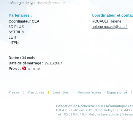
d'énergie de type thermoélectrique.
Partenaires :
Coordinateur et contac
Coordinateur CEA
ROUAULT Hélène
3D PLUS
helene.rouault@cea.fr
ASTRIUM
LETI
LITEN
Durée :
34 mois
Date de démarrage :
19/11/2007
Projet :
terminé
Presse
|
Plan du site
|
Liens utiles
|
Mentions légales
|
Espace privé
|
Fondation de Recherche pour l'Aéronautique et 
F.R.A.E.
- Bâtiment B612 - 3 rue Tarfaya - CS 34436
Tél. : 05 61 00 67 80 - Mail : nathalie.spindler
@i
rt-sai