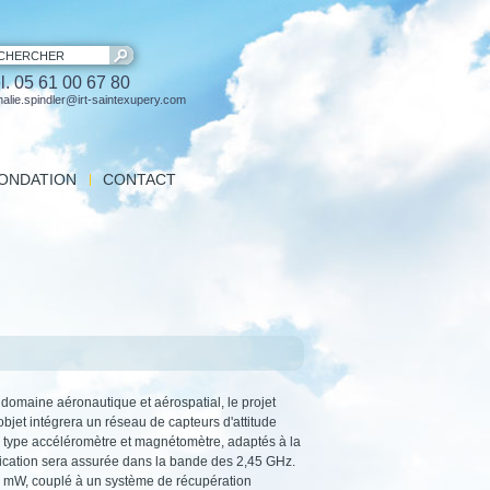
CHERCHER
l. 05 61 00 67 80
halie.spindler@irt-saintexupery.com
FONDATION
CONTACT
sions
ité Technique FRAE
 experts
 domaine aéronautique et aérospatial, le projet
bjet intégrera un réseau de capteurs d'attitude
e type accéléromètre et magnétomètre, adaptés à la
nication sera assurée dans la bande des 2,45 GHz.
e mW, couplé à un système de récupération