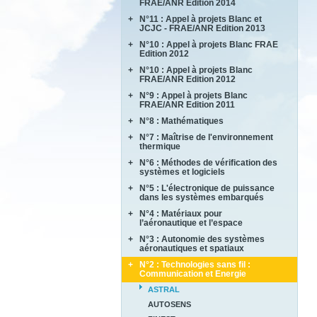
FRAE/ANR Edition 2014
BRENNUS
+
N°11 : Appel à projets Blanc et
ANVES
COVERIF
JCJC - FRAE/ANR Edition 2013
HighS-Ti
FA2SCINAE
+
N°10 : Appel à projets Blanc FRAE
AMANDE
M-SCOT
MAGIC
Edition 2012
COMPACS
MAPEE
+
N°10 : Appel à projets Blanc
ACCITE
METAUDIBLE
MORE4LESS
FRAE/ANR Edition 2012
PARASOFT
NEXTFLAME
OPTIMUM
+
N°9 : Appel à projets Blanc
LIMICOS
SEMAFOR
REFINE
FRAE/ANR Edition 2011
SUB SUPER JET
REMEDDIES
+
N°8 : Mathématiques
DISCERN
TIMBER
SALWARE
SePaCoDe
+
N°7 : Maîtrise de l'environnement
ECOSEA
thermique
SLENDER
SONOBL
IPPON
+
N°6 : Méthodes de vérification des
ASTHER
MEMORIA
systèmes et logiciels
COMIFO
RB4FASTSIM
+
N°5 : L'électronique de puissance
ALPROSE
MATRAS
dans les systèmes embarqués
ASCERT
SONOTHERMOGRAPHIE
+
N°4 : Matériaux pour
CASAREL
CAVALE
STRASS
l’aéronautique et l’espace
COTECH
QUARTEFT
SYRTIPE
+
N°3 : Autonomie des systèmes
AMFORTAS
EPAHT
SARDANES
aéronautiques et spatiaux
CASSIS
EPOPE
+
N°2 : Technologies sans fil :
MARAE
CORTEC
FEMINA
Communication et Energie
NAVIFLOW
CURACO
ASTRAL
SCA2RS
MASAE
AUTOSENS
SIRASAS
MOSAIQUE